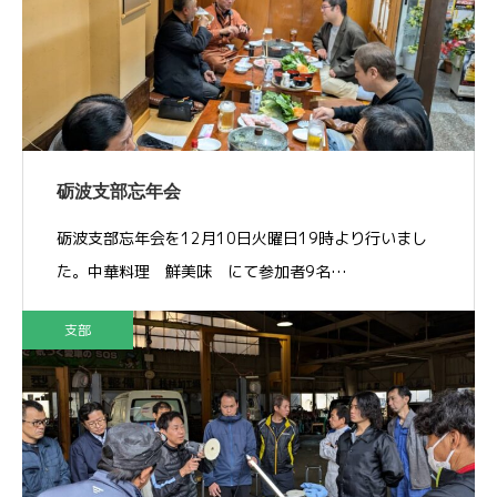
砺波支部忘年会
砺波支部忘年会を12月10日火曜日19時より行いまし
た。中華料理 鮮美味 にて参加者9名…
支部