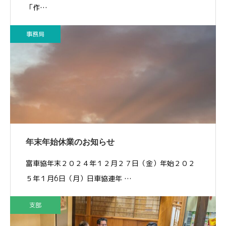
「作…
事務局
年末年始休業のお知らせ
富車協年末２０２４年１２月２７日（金）年始２０２
５年１月6日（月）日車協連年 …
支部