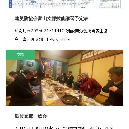
建災防協会富山支部技能講習予定表
印刷用⇒20250217114100建設業労働災害防止協
会 富山県支部 HP⇩⇩htt…
支部
砺波支部 総会
2月15日土曜日18時15分よりお食事処 志げ乃 砺波