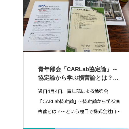
青年部会「CARLab協定論」～
協定論から学ぶ損害論とは？
～ 参加しま…
過日4月4日、青年部による勉強会
「CARLab協定論」～協定論から学ぶ損
害論とは？～という題目で株式会社自動
車…