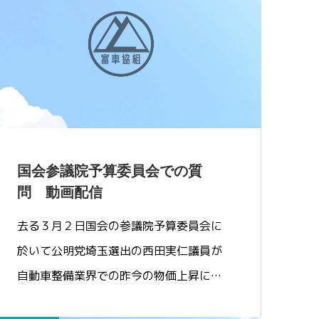
国会参議院予算委員会での質
問 動画配信
去る３月２日国会の参議院予算委員会に
於いて公明党埼玉選出の西田実仁議員が
自動車整備業界での昨今の物価上昇によ
る…