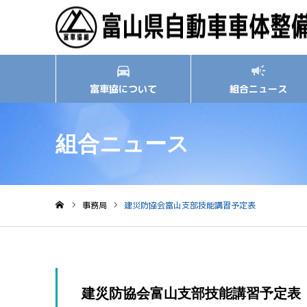
富車協について
組合ニュース
組合ニュース
事務局
建災防協会富山支部技能講習予定表
ホーム
建災防協会富山支部技能講習予定表