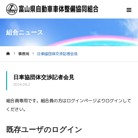
組合ニュース
事務局
日車協団体交渉記者会見
ホーム
日車協団体交渉記者会見
2024.06.2
組合員専用です。組合員の方はログインページよりログインして
ください。
既存ユーザのログイン