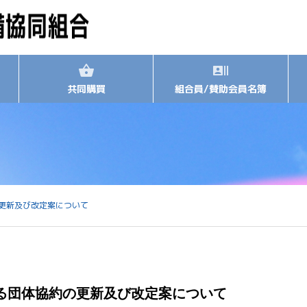
共同購買
組合員/賛助会員名簿
更新及び改定案について
る団体協約の更新及び改定案について