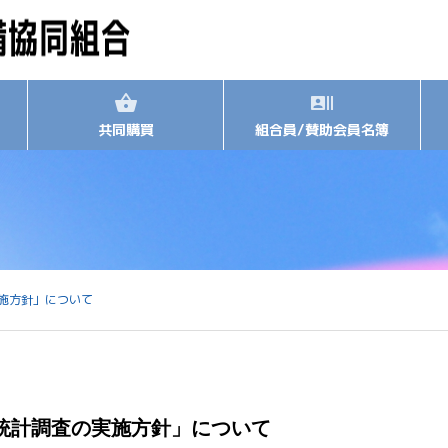
共同購買
組合員/賛助会員名簿
施方針」について
統計調査の実施方針」について