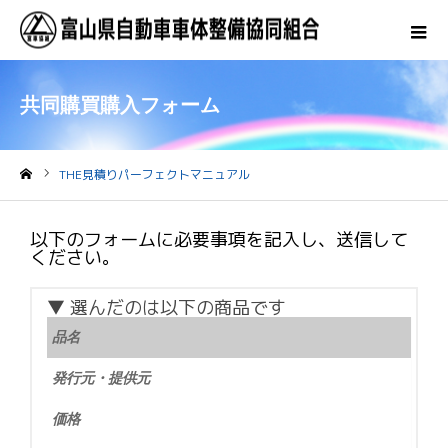
共同購買購入フォーム
THE見積りパーフェクトマニュアル
ホーム
以下のフォームに必要事項を記入し、送信して
ください。
▼ 選んだのは以下の商品です
品名
発行元・提供元
価格