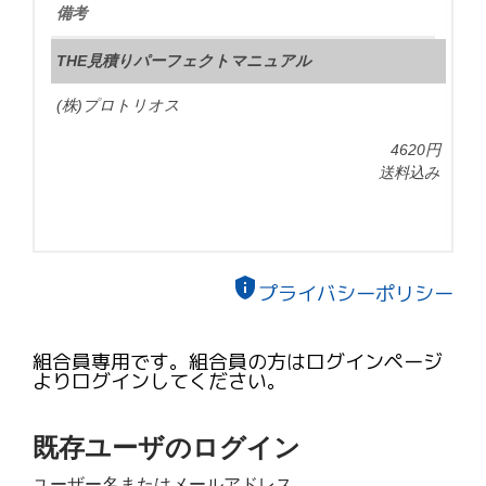
備考
THE見積りパーフェクトマニュアル
(株)プロトリオス
4620円
送料込み
privacy_tip
プライバシーポリシー
組合員専用です。組合員の方はログインページ
よりログインしてください。
既存ユーザのログイン
ユーザー名またはメールアドレス