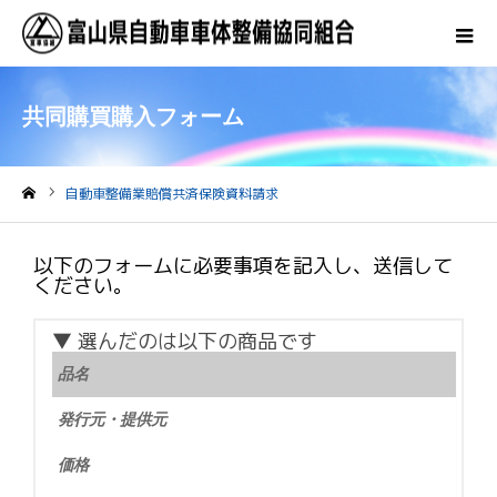
共同購買購入フォーム
自動車整備業賠償共済保険資料請求
ホーム
以下のフォームに必要事項を記入し、送信して
ください。
▼ 選んだのは以下の商品です
品名
発行元・提供元
価格