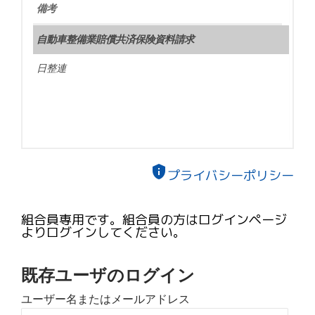
備考
自動車整備業賠償共済保険資料請求
日整連
privacy_tip
プライバシーポリシー
組合員専用です。組合員の方はログインページ
よりログインしてください。
既存ユーザのログイン
ユーザー名またはメールアドレス