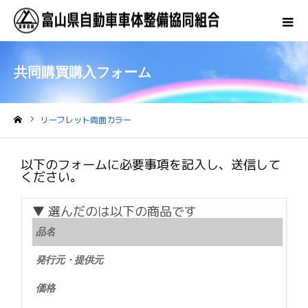
共同購買購入フォーム
リーフレット両面カラー
ホーム
以下のフォームに必要事項を記入し、送信して
ください。
▼ 選んだのは以下の商品です
品名
発行元・提供元
価格