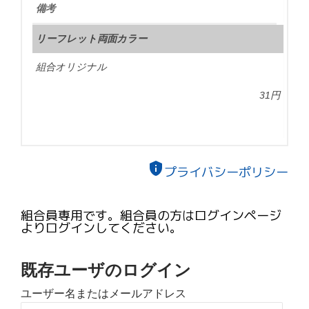
備考
リーフレット両面カラー
組合オリジナル
31円
privacy_tip
プライバシーポリシー
組合員専用です。組合員の方はログインページ
よりログインしてください。
既存ユーザのログイン
ユーザー名またはメールアドレス