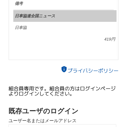
備考
日車協連全国ニュース
日車協
419円
privacy_tip
プライバシーポリシー
組合員専用です。組合員の方はログインページ
よりログインしてください。
既存ユーザのログイン
ユーザー名またはメールアドレス