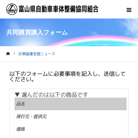
共同購買購入フォーム
日車協連全国ニュース
ホーム
以下のフォームに必要事項を記入し、送信して
ください。
▼ 選んだのは以下の商品です
品名
発行元・提供元
価格