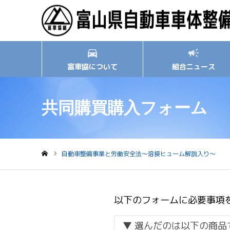
富車協について
組合ニュース
共同購買購入フォーム
自動車整備事業と労働安全法～溶接ヒューム解説入り～
ホーム
以下のフォームに必要事項
▼ 選んだのは以下の商品