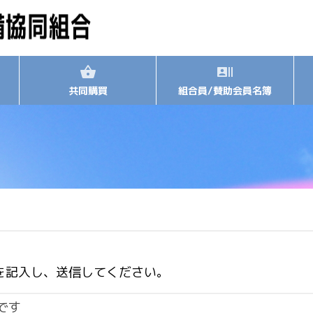
共同購買
組合員/賛助会員名簿
を記入し、送信してください。
です