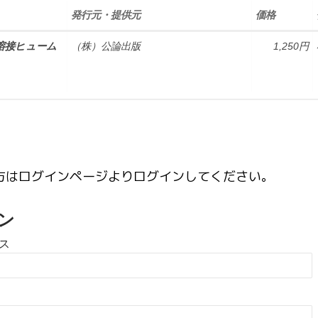
発行元・提供元
価格
溶接ヒューム
（株）公論出版
1,250円
方はログインページよりログインしてください。
ン
ス