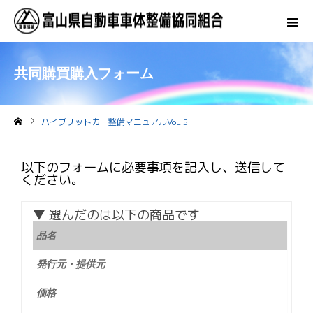
共同購買購入フォーム
ハイブリットカー整備マニュアルVoL.5
ホーム
以下のフォームに必要事項を記入し、送信して
ください。
▼ 選んだのは以下の商品です
品名
発行元・提供元
価格