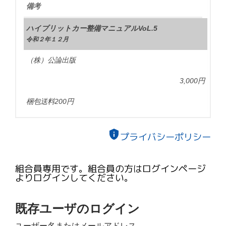
備考
ハイブリットカー整備マニュアルVoL.5
令和２年１２月
（株）公論出版
3,000円
梱包送料200円
privacy_tip
プライバシーポリシー
組合員専用です。組合員の方はログインページ
よりログインしてください。
既存ユーザのログイン
ユーザー名またはメールアドレス