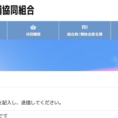
共同購買
組合員/賛助会員名簿
を記入し、送信してください。
です