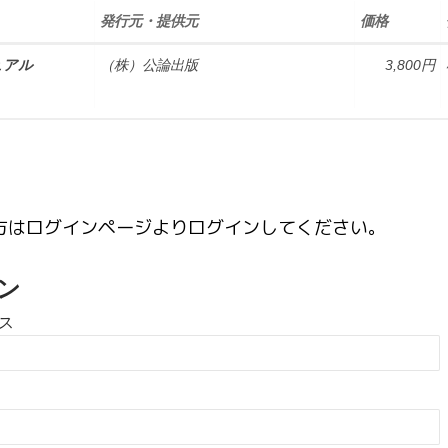
発行元・提供元
価格
ュアル
（株）公論出版
3,800円
方はログインページよりログインしてください。
ン
ス