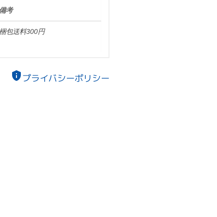
備考
梱包送料300円
privacy_tip
プライバシーポリシー