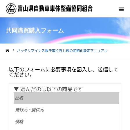
共同購買購入フォーム
バッテリマイナス端子取り外し後の初期化設定マニュアル
ホーム
以下のフォームに必要事項を記入し、送信して
ください。
▼ 選んだのは以下の商品です
品名
発行元・提供元
価格