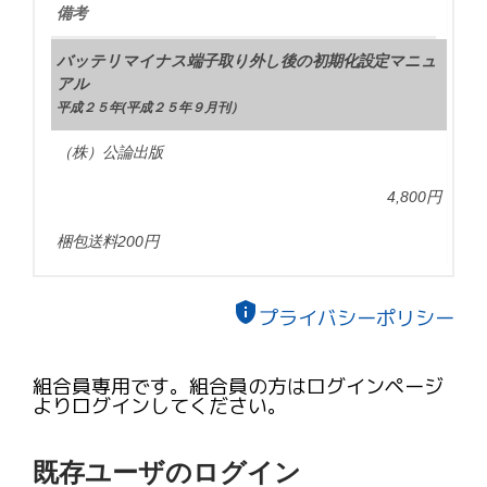
備考
バッテリマイナス端子取り外し後の初期化設定マニュ
アル
平成２５年(平成２５年９月刊）
（株）公論出版
4,800円
梱包送料200円
privacy_tip
プライバシーポリシー
組合員専用です。組合員の方はログインページ
よりログインしてください。
既存ユーザのログイン