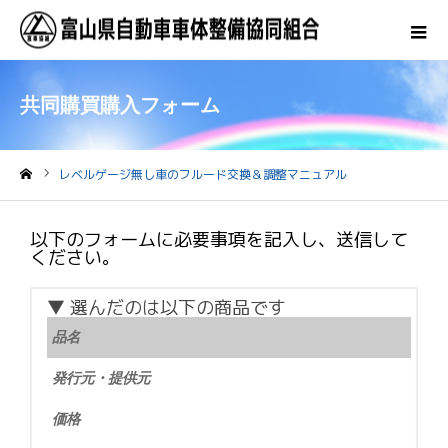
共同購買購入フォーム
レベルゲージ無し車のフルード交換＆調整マニュアル
ホーム
以下のフォームに必要事項を記入し、送信して
ください。
▼ 選んだのは以下の商品です
品名
発行元・提供元
価格