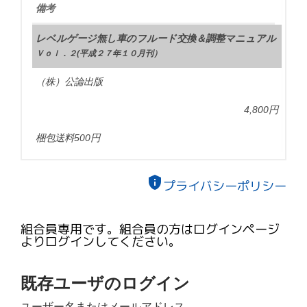
備考
レベルゲージ無し車のフルード交換＆調整マニュアル
Ｖｏｌ．２(平成２７年１０月刊）
（株）公論出版
4,800円
梱包送料500円
privacy_tip
プライバシーポリシー
組合員専用です。組合員の方はログインページ
よりログインしてください。
既存ユーザのログイン
ユーザー名またはメールアドレス