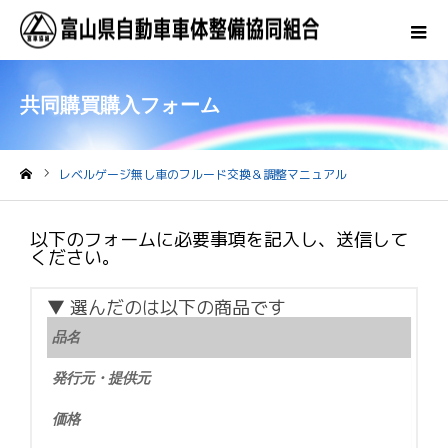
共同購買購入フォーム
レベルゲージ無し車のフルード交換＆調整マニュアル
ホーム
以下のフォームに必要事項を記入し、送信して
ください。
▼ 選んだのは以下の商品です
品名
発行元・提供元
価格