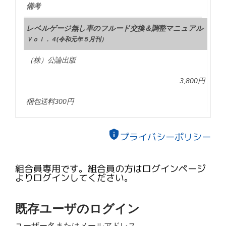
備考
レベルゲージ無し車のフルード交換＆調整マニュアル
Ｖｏｌ．４(令和元年５月刊）
（株）公論出版
3,800円
梱包送料300円
privacy_tip
プライバシーポリシー
組合員専用です。組合員の方はログインページ
よりログインしてください。
既存ユーザのログイン
ユーザー名またはメールアドレス