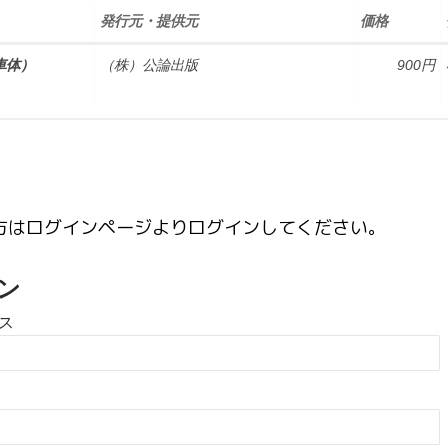
発行元・提供元
価格
車体）
（株）公論出版
900円
方はログインページよりログインしてください。
ン
ス