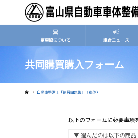
富車協について
組合ニュース
共同購買購入フォーム
自動車整備士「練習問題集」（車体）
ホーム
以下のフォームに必要事項
▼ 選んだのは以下の商品