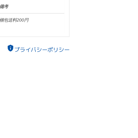
備考
梱包送料200円
privacy_tip
プライバシーポリシー