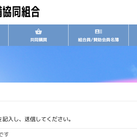
共同購買
組合員/賛助会員名簿
を記入し、送信してください。
です