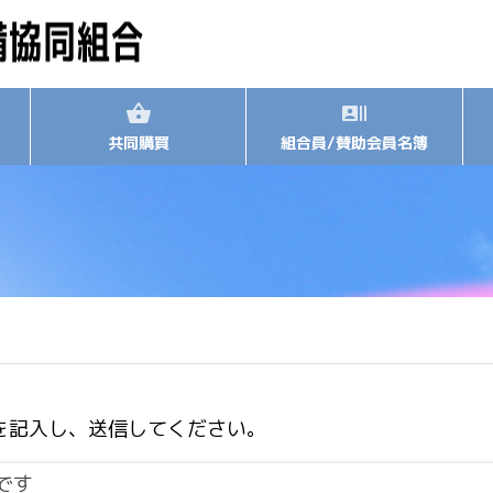
共同購買
組合員/賛助会員名簿
を記入し、送信してください。
です