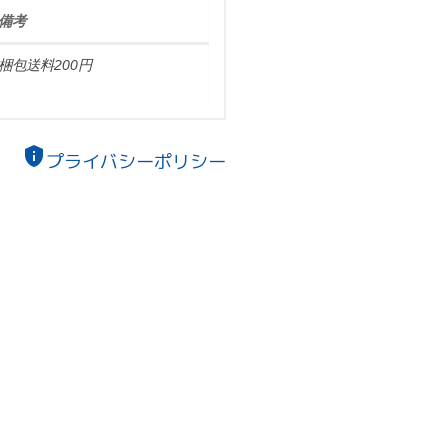
備考
梱包送料200円
privacy_tip
プライバシーポリシー