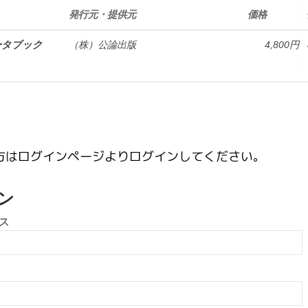
発行元・提供元
価格
ータブック
（株）公論出版
4,800円
方はログインページよりログインしてください。
ン
ス