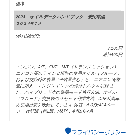
備考
2024 オイルデータハンドブック 乗用車編
２０２４年７月
(株)公論出版
3,100円
送料400円
エンジン、A/T、CVT、M/T（トランスミッション）、
エアコン等のライン充填時の使用オイル（フルード）
および交換時の容量（全容量含む）と、エアコン冷媒
量に加え、エンジンドレンの締付トルクを収録 ま
た、ハイブリッド車の整備モード移行方法、オイル
（フルード）交換後のリセット作業方法、DPF装着車
の交換目安を収録しています 体裁：A６版/464ペー
ジ 改訂版（第2版）/発刊：令和6年7月
privacy_tip
プライバシーポリシー