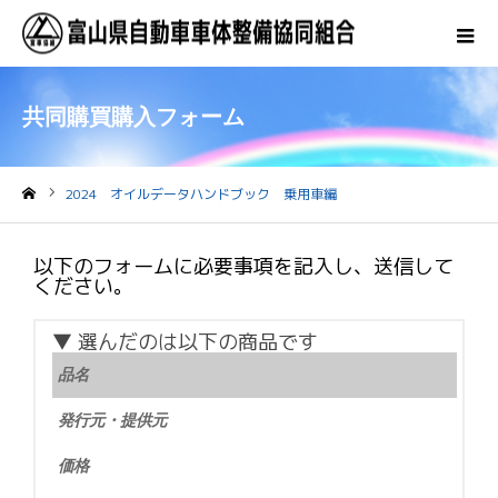
共同購買購入フォーム
2024 オイルデータハンドブック 乗用車編
ホーム
以下のフォームに必要事項を記入し、送信して
ください。
▼ 選んだのは以下の商品です
品名
発行元・提供元
価格