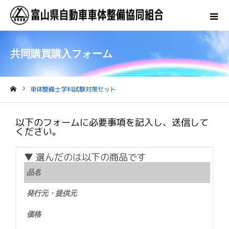
共同購買購入フォーム
車体整備士学科試験対策セット
ホーム
以下のフォームに必要事項を記入し、送信して
ください。
▼ 選んだのは以下の商品です
品名
発行元・提供元
価格