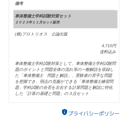
備考
車体整備士学科試験対策セット
２０２３年１１月セット販売
(株)プロトリオス 公論出版
4,710円
送料込み
車体整備士学科試験対策として、車体整備士学科試験問
題のポイントと問題全体の流れ等の一般解説を収録し
た「車体整備士 問題と解説」、受験者の苦手な問題
を把握でき、弱点の克服ができる「車体整備士練習問
題」学科試験の合否を左右する計算問題と解説に特化
した「計算の基礎と問題」の３点セット
privacy_tip
プライバシーポリシー