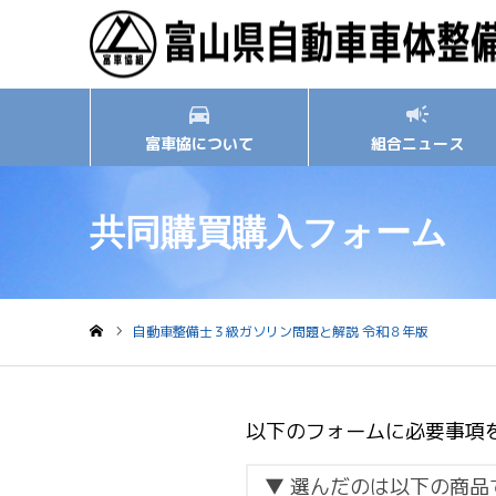
富車協について
組合ニュース
共同購買購入フォーム
自動車整備士３級ガソリン問題と解説 令和８年版
ホーム
以下のフォームに必要事項
▼ 選んだのは以下の商品