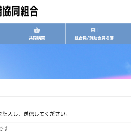
共同購買
組合員/賛助会員名簿
を記入し、送信してください。
です