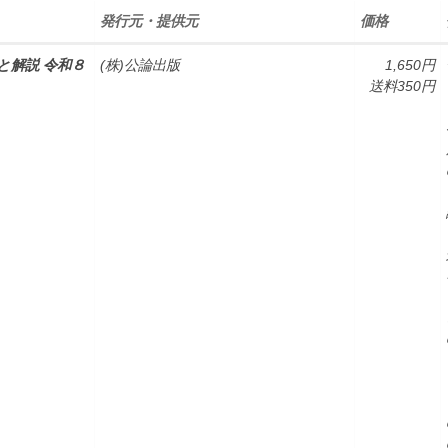
発行元・提供元
価格
と解説 令和８
(株)公論出版
1,650円
送料350円