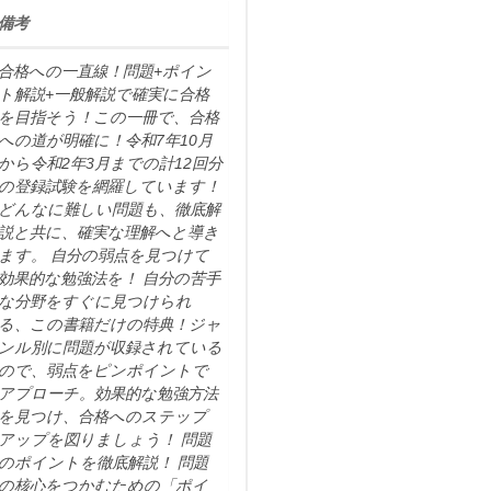
備考
合格への一直線！問題+ポイン
ト解説+一般解説で確実に合格
を目指そう！この一冊で、合格
への道が明確に！令和7年10月
から令和2年3月までの計12回分
の登録試験を網羅しています！
どんなに難しい問題も、徹底解
説と共に、確実な理解へと導き
ます。 自分の弱点を見つけて
効果的な勉強法を！ 自分の苦手
な分野をすぐに見つけられ
る、この書籍だけの特典！ジャ
ンル別に問題が収録されている
ので、弱点をピンポイントで
アプローチ。効果的な勉強方法
を見つけ、合格へのステップ
アップを図りましょう！ 問題
のポイントを徹底解説！ 問題
の核心をつかむための「ポイ