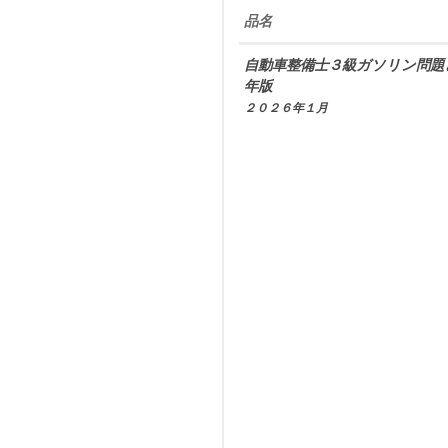
品名
自動車整備士３級ガソリン問題
年版
２０２６年１月