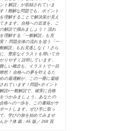
ント解説」が収録されていま
す！難解な問題でも、ポイント
を理解することで解決策が見え
てきます。合格への近道を、こ
の解説で掴みましょう！ 流れ
を理解する「一般解説」も充
実！ 問題全体の流れを追う「一
般解説」もお見逃しなく！さら
に、豊富なイラストを用いて分
かりやすく説明しています。
難しい概念も、イラストで一目
瞭然！ 合格への夢を叶えるた
めの最適解が、この一冊に凝縮
されています！問題+ポイント
解説+一般解説で、確実に合格
をつかみましょう。あなたの
合格への一歩を、この書籍がサ
ポートします。ぜひ手に取っ
て、学びの旅を始めてみませ
んか？体 裁：A5 版／ 268 頁