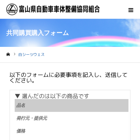
共同購買購入フォーム
白シーツウェス
ホーム
以下のフォームに必要事項を記入し、送信して
ください。
▼ 選んだのは以下の商品です
品名
発行元・提供元
価格