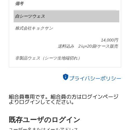
備考
白シーツウェス
株式会社キョクサン
14,000円
送料込み 2㎏×20袋/ケース販売
非製品ウェス（シーツ生地端切れ）
privacy_tip
プライバシーポリシー
組合員専用です。組合員の方はログインページ
よりログインしてください。
既存ユーザのログイン
ユーザー名またはメールアドレス