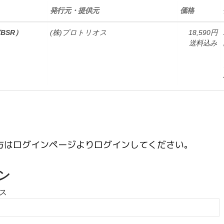
発行元・提供元
価格
BSR）
(株)プロトリオス
18,590円
送料込み
方はログインページよりログインしてください。
ン
ス