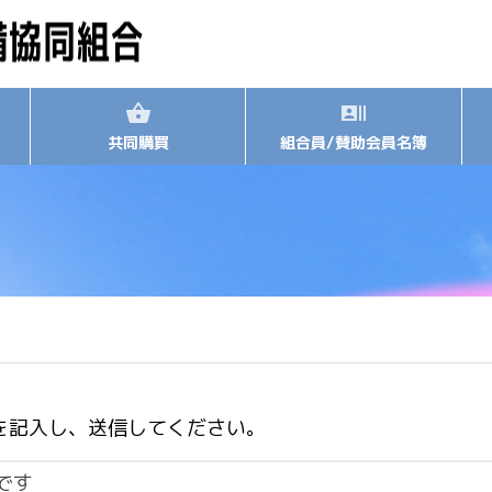
共同購買
組合員/賛助会員名簿
を記入し、送信してください。
です