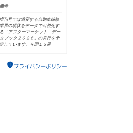
備考
増刊号では激変する自動車補修
業界の現状をデータで可視化す
る「アフターマーケット デー
タブック２０２６」の発行を予
定しています。年間１３冊
privacy_tip
プライバシーポリシー