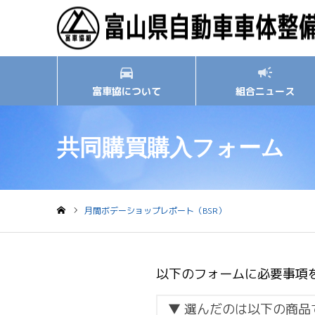
富車協について
組合ニュース
共同購買購入フォーム
月間ボデーショップレポート（BSR）
ホーム
以下のフォームに必要事項
▼ 選んだのは以下の商品