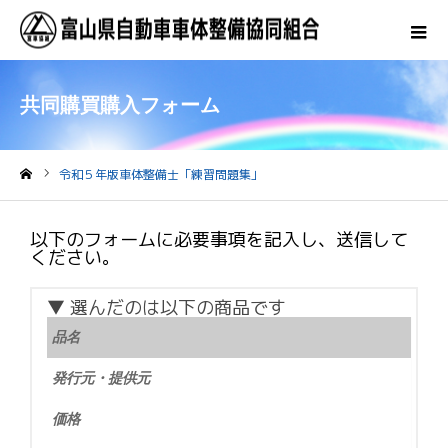
共同購買購入フォーム
令和５年版車体整備士「練習問題集」
ホーム
以下のフォームに必要事項を記入し、送信して
ください。
▼ 選んだのは以下の商品です
品名
発行元・提供元
価格