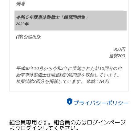
備考
令和５年版車体整備士「練習問題集」
2023年
(株)公論出版
900円
送料200
平成30年10月から令和3年に実施された計10回分の自
動車車体整備士技能登録試験問題を収録しています。
模擬試験2回分を掲載しています。 体裁：A4判
privacy_tip
プライバシーポリシー
組合員専用です。組合員の方はログインページ
よりログインしてください。