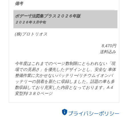
備考
ボデー寸法図集プラス２０２６年版
２０２６年３月中旬
(株)プロトリオス
8,470円
送料込み
今年度はこれまでのページ数制限にとらわれない「現
場での見易さ」を優先したデザインとし、安全な 車体
整備作業に欠かせないバッテリー/リチウムイオンバ
ッテリーの脱着を新たに収録しました。話題の車も多
数収録しており充実した内容となっております。A４
変型判/３８０ページ
privacy_tip
プライバシーポリシー