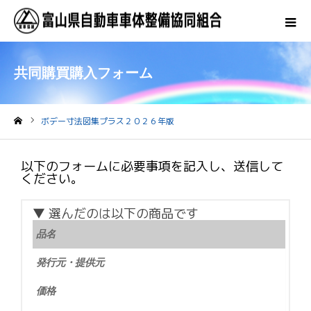
共同購買購入フォーム
ボデー寸法図集プラス２０２６年版
ホーム
以下のフォームに必要事項を記入し、送信して
ください。
▼ 選んだのは以下の商品です
品名
発行元・提供元
価格