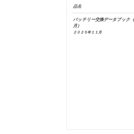
品名
バッテリー交換データブック（
月）
２０２５年１１月