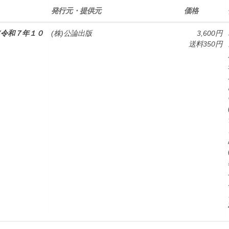
発行元・提供元
価格
令和７年１０
(株)公論出版
3,600円
送料350円