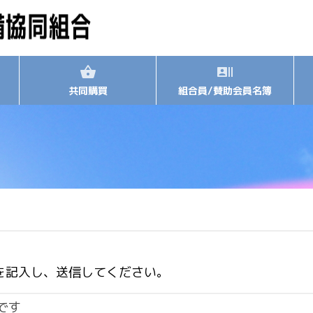
共同購買
組合員/賛助会員名簿
を記入し、送信してください。
です