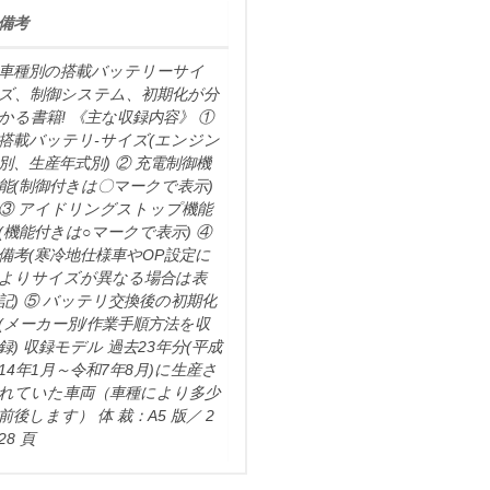
備考
車種別の搭載バッテリーサイ
ズ、制御システム、初期化が分
かる書籍! 《主な収録内容》 ①
搭載バッテリ-サイズ(エンジン
別、生産年式別) ② 充電制御機
能(制御付きは〇マークで表示)
③ アイドリングストップ機能
(機能付きは○マークで表示) ④
備考(寒冷地仕様車やOP設定に
よりサイズが異なる場合は表
記) ⑤ バッテリ交換後の初期化
(メーカー別/作業手順方法を収
録) 収録モデル 過去23年分(平成
14年1月～令和7年8月)に生産さ
れていた車両（車種により多少
前後します） 体 裁：A5 版／ 2
28 頁