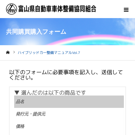
共同購買購入フォーム
ハイブリッドカー整備マニュアルVol.7
ホーム
以下のフォームに必要事項を記入し、送信して
ください。
▼ 選んだのは以下の商品です
品名
発行元・提供元
価格