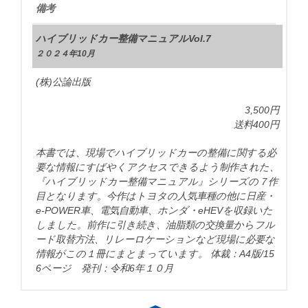
備考
ハイブリッドカー整備マニュアルVol.7
２０２４年10月
(株)公論出版
3,500円
送料400円
本書では、現場でハイブリッドカーの整備に関する必
要な情報にすばやくアクセスできるよう制作された、
『ハイブリッドカー整備マニュアル』シリーズの７作
目となります。今作はトヨタの人気車種の他に日産・
e-POWER車、電気自動車、ホンダ・eHEVを収録いた
しました。前作に引き続き、油脂類の交換量からフル
ード取替方法、リレーロケーションなど現場に必要な
情報がこの１冊にまとまっています。 体裁：A4版/15
6ページ 発刊：令和6年１０月