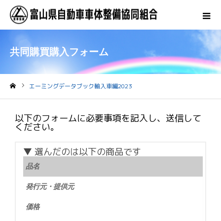
共同購買購入フォーム
エーミングデータブック輸入車編2023
ホーム
以下のフォームに必要事項を記入し、送信して
ください。
▼ 選んだのは以下の商品です
品名
発行元・提供元
価格