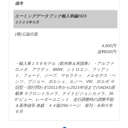
備考
エーミングデータブック輸入車編2023
２０２３年６月
(株)公論出版
4,800円
送料500円
・輸入車１５６モデル（欧州車＆米国車） ・アルファ
ロメオ、アウディ、BMW、シトロエン、フィアッ
ト、フォード、ジープ、マセラティ、メルセデス・ベ
ンツ、プジョー、ポルシェ、ルノー、VW、ボルボ ※
旧型・現行問わず/2011年から2023年頃までのADAS搭
載車 ※フロントカメラ、ナイトビジョンカメラ、36
0°ビュー、レーダーユニット 走行調整時の調整手順
＆基準値等 体裁：Ａ４版/296ページ 発刊：令和５年
６月