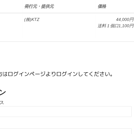
発行元・提供元
価格
(株)KTZ
44,000円
送料１個口1,100円
方はログインページよりログインしてください。
ン
ス