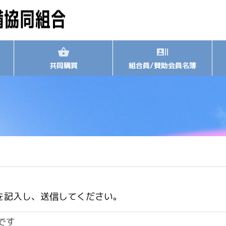
共同購買
組合員/賛助会員名簿
を記入し、送信してください。
です