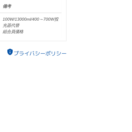
備考
100W/13000ml/400～700W投
光器代替
組合員価格
privacy_tip
プライバシーポリシー