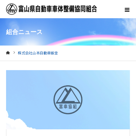
組合ニュース
株式会社山本自動車鈑金
ホーム