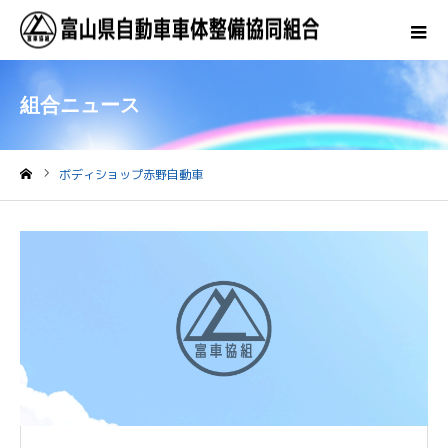
組合ニュース
ボディショップ赤野自動車
ホーム