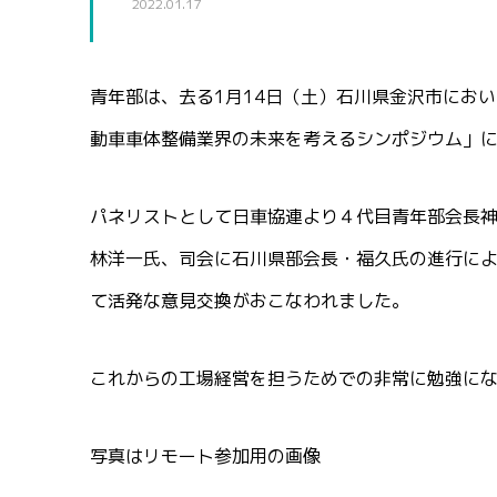
2022.01.17
青年部は、去る1月14日（土）石川県金沢市にお
動車車体整備業界の未来を考えるシンポジウム」
パネリストとして日車協連より４代目青年部会長
林洋一氏、司会に石川県部会長・福久氏の進行に
て活発な意見交換がおこなわれました。
これからの工場経営を担うためでの非常に勉強に
写真はリモート参加用の画像