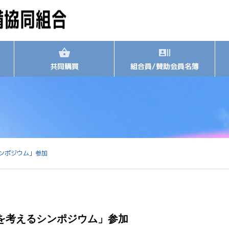
共同購買
組合員/賛助会員名簿
ンポジウム」参加
を考えるシンポジウム」参加