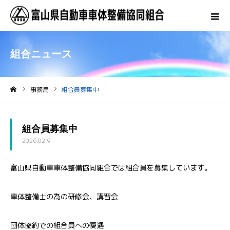
組合ニュース
事務局
組合員募集中
ホーム
組合員募集中
2026.02.9
富山県自動車車体整備協同組合では組合員を募集しています。
車体整備士の為の研修会、講習会
団体協約での組合員への優遇