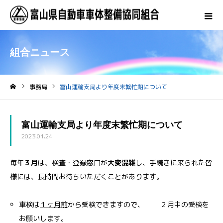
組合ニュース
事務局
富山運輸支局より年度末繁忙期について
ホーム
富山運輸支局より年度末繁忙期について
2023.01.24
毎年
３月
は、検査・登録窓口が
大変混雑
し、手続きに来られた皆
様には、長時間お待ちいただくことがあります。
車検は
１ヶ月前
から受検できますので、 ２月中の受検を
お願いします。