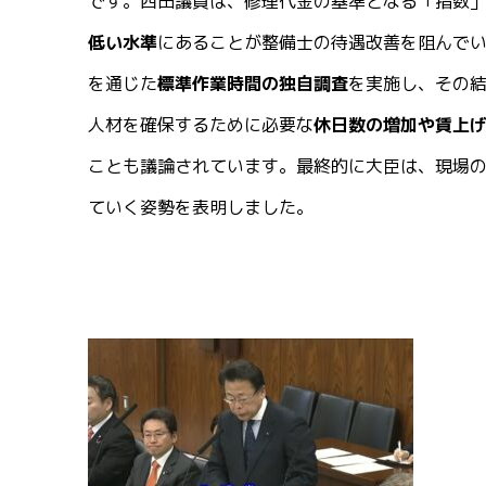
です。西田議員は、修理代金の基準となる「指数
低い水準
にあることが整備士の待遇改善を阻んで
を通じた
標準作業時間の独自調査
を実施し、その
人材を確保するために必要な
休日数の増加や賃上
ことも議論されています。最終的に大臣は、現場
ていく姿勢を表明しました。