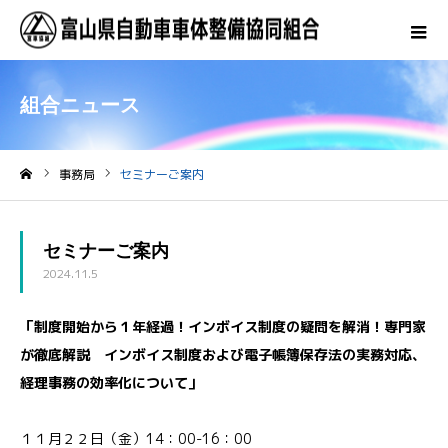
組合ニュース
事務局
セミナーご案内
ホーム
セミナーご案内
2024.11.5
「制度開始から１年経過！インボイス制度の疑問を解消！専門家
が徹底解説 インボイス制度および電子帳簿保存法の実務対応、
経理事務の効率化について」
１１月２２日（金）14：00-16：00