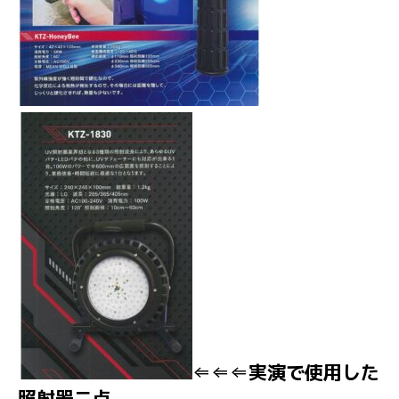
⇐⇐⇐実演で使用した
照射器二点