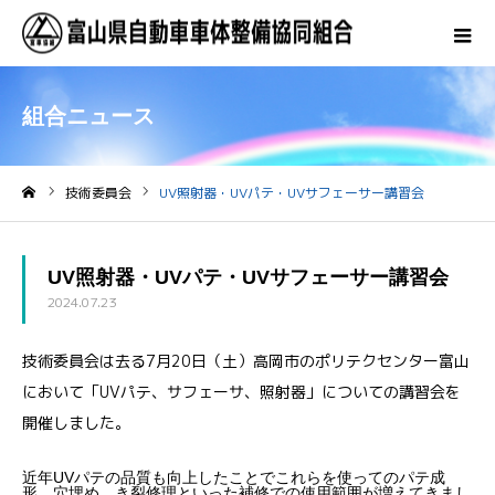
組合ニュース
技術委員会
UV照射器・UVパテ・UVサフェーサー講習会
ホーム
UV照射器・UVパテ・UVサフェーサー講習会
2024.07.23
技術委員会は去る7月20日（土）高岡市のポリテクセンター富山
において「UVパテ、サフェーサ、照射器」についての講習会を
開催しました。
近年UVパテの品質も向上したことでこれらを使ってのパテ成
形、穴埋め、き裂修理といった補修での使用範囲が増えてきまし