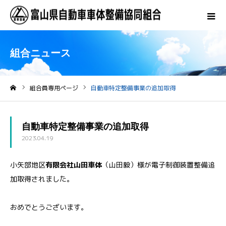
組合ニュース
組合員専用ページ
自動車特定整備事業の追加取得
ホーム
自動車特定整備事業の追加取得
2023.04.19
小矢部地区
有限会社山田車体
（山田毅）様が電子制御装置整備追
加取得されました。
おめでとうございます。