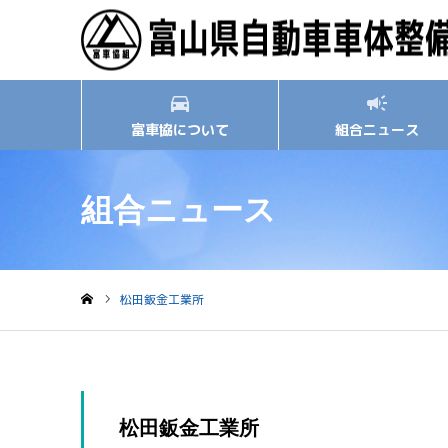
富車協について
組合ニュース
組合ニュース
松田鈑金工業所
ホーム
松田鈑金工業所