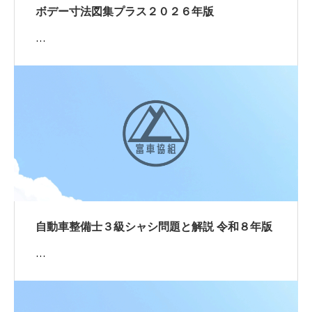
ボデー寸法図集プラス２０２６年版
…
自動車整備士３級シャシ問題と解説 令和８年版
…