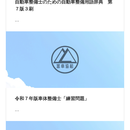
自動車整備士のための自動車整備用語辞典 第
７版３刷
…
令和７年版車体整備士「練習問題」
…